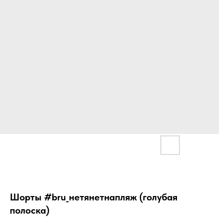
Шорты #bru_нетянетнапляж (голубая
полоска)