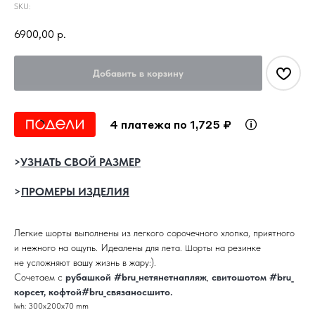
SKU:
6900,00
р.
Добавить в корзину
4 платежа по 1,725 ₽
>
УЗНАТЬ СВОЙ РАЗМЕР
>
ПРОМЕРЫ ИЗДЕЛИЯ
Легкие шорты выполнены из легкого сорочечного хлопка, приятного
и нежного на ощупь. Идеалены для лета.
орты на резинке
Ш
не усложняют вашу жизнь в жару:).
Сочетаем с
рубашкой #bru_нетянетнапляж
,
свитошотом #bru_
корсет
,
кофтой#bru_связаносшито
.
lwh: 300x200x70 mm