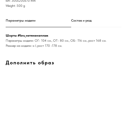
lwh: 300x200x70 mm
Weight: 500 g
Параметры модели
Состав и уход
Шорты #bru_нетяненаплаж
Параметры модели: ОГ- 104 см., ОТ- 80 см., ОБ- 116 см., рост 168 см.
Размер на модели: s-l, рост 170 -178 см.
Дополнить образ