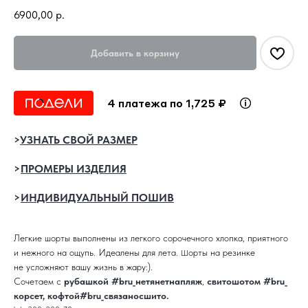
6900,00
р.
Добавить в корзину
4 платежа по 1,725 ₽
>
УЗНАТЬ СВОЙ РАЗМЕР
>
ПРОМЕРЫ ИЗДЕЛИЯ
>
ИНДИВИДУАЛЬНЫЙ ПОШИВ
Легкие шорты выполнены из легкого сорочечного хлопка, приятного
и нежного на ощупь. Идеалены для лета.
орты на резинке
Ш
не усложняют вашу жизнь в жару:).
Сочетаем с
рубашкой #bru_нетянетнапляж
,
свитошотом #bru_
корсет
,
кофтой#bru_связаносшито
.