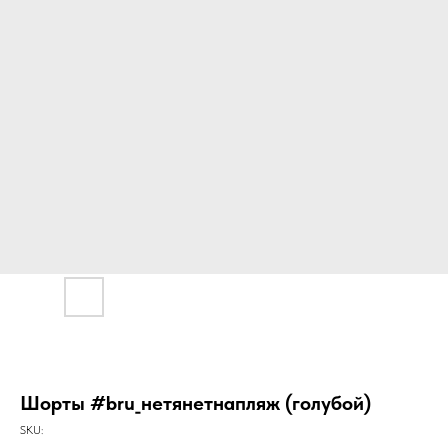
Шорты #bru_нетянетнапляж (голубой)
SKU: