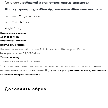
Сочетаем с
рубашкой #bru_нетянетнапляж
,
свитшотом
#bru_суперовер
,
худи #bru_zip
,
свитшотом #bru_связаносшито
.
То самое #наделипошел
lwh: 300x200x70 mm
Weight: 500 g
Параметры модели
Состав и уход
Параметры модели
Платье bru_plussize
Параметры модели: ОГ- 104 см., ОТ- 80 см., ОБ- 116 см., рост 168 см.
Размер на модели: 52, 161-169 см.
Состав и уход
Состав: 87% вискоза, 13% нейлон
Уход: Стирать в деликатном режиме при температуре не выше 30 градусов. отжимать
на минимальных оборотах не более 600,
сушить в расправленном виде, не гладить
не вешать мокрым на плечики
Дополнить образ