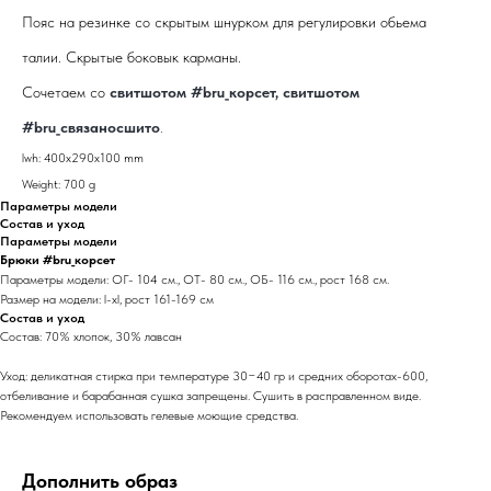
Пояс на резинке со скрытым шнурком для регулировки обьема
талии. Скрытые боковык карманы.
Сочетаем со
свитшотом #bru_кор
сет
,
свитшотом
#bru_связаносшито
.
lwh: 400x290x100 mm
Weight: 700 g
Параметры модели
Состав и уход
Параметры модели
Брюки #bru_корсет
Параметры модели: ОГ- 104 см., ОТ- 80 см., ОБ- 116 см., рост 168 см.
Размер на модели: l-xl, рост 161-169 см
Состав и уход
Состав: 70% хлопок, 30% лавсан
Уход: деликатная стирка при температуре 30−40 гр и средних оборотах-600,
отбеливание и барабанная сушка запрещены. Сушить в расправленном виде.
Рекомендуем использовать гелевые моющие средства.
Дополнить образ