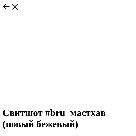
Свитшот #bru_мастхав
(новый бежевый)