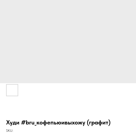
Худи #bru_кофепьюивыхожу (графит)
SKU: