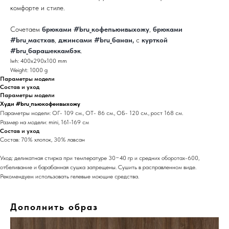
комфорте и стиле.
Сочетаем
брюками #bru_кофепьюивыхожу
,
брюками
#bru_мастхав
,
джинсами #bru_банан
,
с
курткой
#bru_барашеккамбэк
.
lwh: 400x290x100 mm
Weight: 1000 g
Параметры модели
Состав и уход
Параметры модели
Худи #bru_пьюкофеивыхожу
Параметры модели: ОГ- 109 см., ОТ- 86 см., ОБ- 120 см., рост 168 см.
Размер на модели: mini, 161-169 см
Состав и уход
Состав: 70% хлопок, 30% лавсан
Уход: деликатная стирка при температуре 30−40 гр и средних оборотах-600,
отбеливание и барабанная сушка запрещены. Сушить в расправленном виде.
Рекомендуем использовать гелевые моющие средства.
Дополнить образ