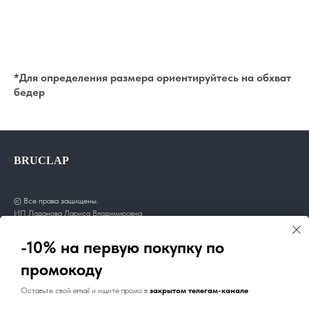
*Для определения размера ориентируйтесь на обхват
бедер
BRUCLAP
© Все права защищены.
ИП Ладанова Лариса Владимировна
ИНН: 470804455797
ОГРНИП: 320784700117722
-10% на первую покупку по
промокоду
Покупателям
Оставьте свой email и ищите промо в
закрытом телегам-канале
О нас