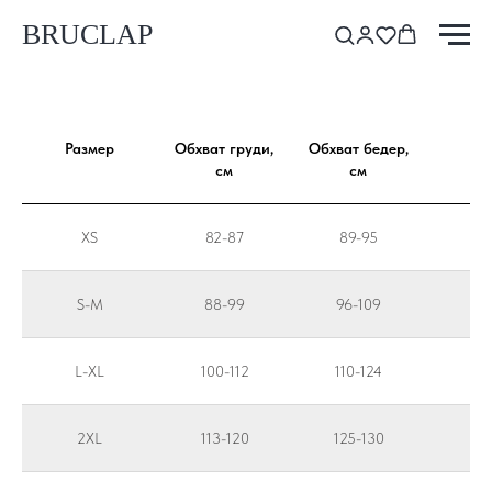
BRUCLAP
Размер
Обхват груди,
Обхват бедер,
см
см
XS
82-87
89-95
S-M
88-99
96-109
L-XL
100-112
110-124
2XL
113-120
125-130