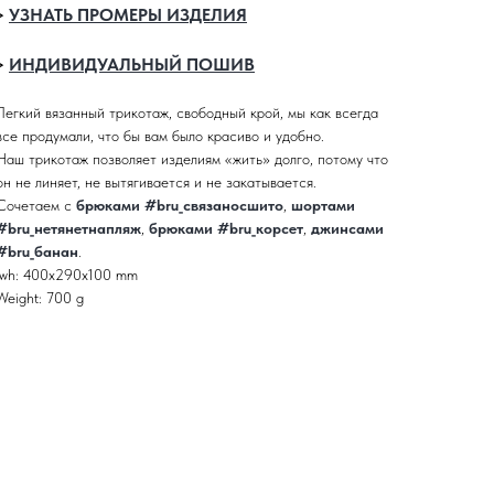
УЗНАТЬ ПРОМЕРЫ ИЗДЕЛИЯ
>
ИНДИВИДУАЛЬНЫЙ ПОШИВ
>
Легкий вязанный трикотаж, свободный крой, мы как всегда
все продумали, что бы вам было красиво и удобно.
Наш трикотаж позволяет изделиям «жить» долго, потому что
он не линяет, не вытягивается и не закатывается.
Сочетаем с
брюками #bru_связаносшито
,
шортами
#bru_нетянетнапляж
,
брюками #bru_корсет
,
джинсами
#bru_банан
.
lwh: 400x290x100 mm
Weight: 700 g