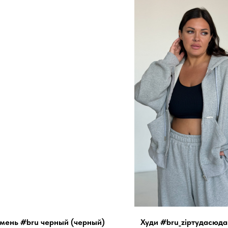
мень #bru черный (черный)
Худи #bru_zipтудасюда