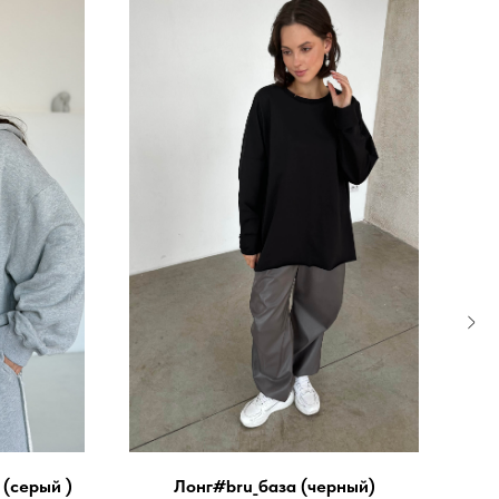
 (серый )
Лонг#bru_база (черный)
Юб