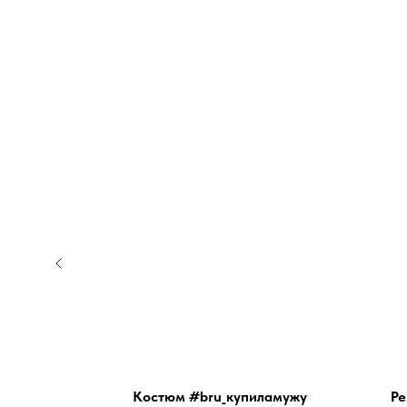
(белый)
Костюм #bru_купиламужу
Ре