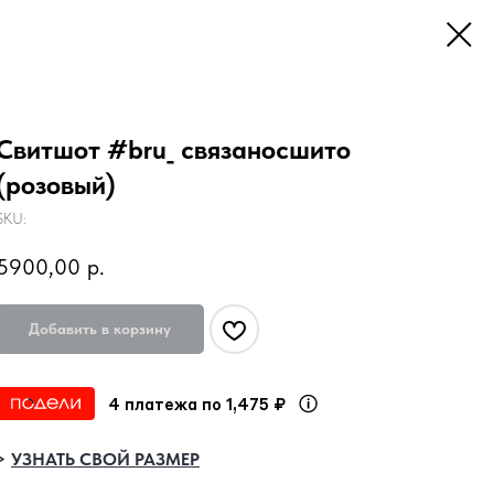
Свитшот #bru_ связаносшито
(розовый)
SKU:
5900,00
р.
Добавить в корзину
4 платежа по 1,475 ₽
>
УЗНАТЬ СВОЙ РАЗМЕР