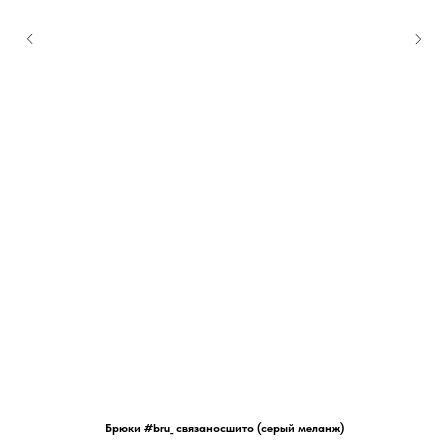
Брюки #bru_ связаносшито (серый меланж)