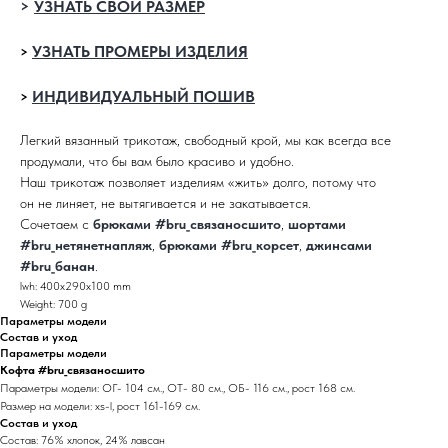
>
УЗНАТЬ СВОЙ РАЗМЕР
УЗНАТЬ ПРОМЕРЫ ИЗДЕЛИЯ
>
ИНДИВИДУАЛЬНЫЙ ПОШИВ
>
Легкий вязанный трикотаж, свободный крой, мы как всегда все
продумали, что бы вам было красиво и удобно.
Наш трикотаж позволяет изделиям «жить» долго, потому что
он не линяет, не вытягивается и не закатывается.
Сочетаем с
брюками #bru_связаносшито
,
шортами
#bru_нетянетнапляж
,
брюками #bru_корсет
,
джинсами
#bru_банан
.
lwh: 400x290x100 mm
Weight: 700 g
Параметры модели
Состав и уход
Параметры модели
Кофта #bru_связаносшито
Параметры модели: ОГ- 104 см., ОТ- 80 см., ОБ- 116 см., рост 168 см.
Размер на модели: xs-l, рост 161-169 см.
Состав и уход
Состав: 76% хлопок, 24% лавсан