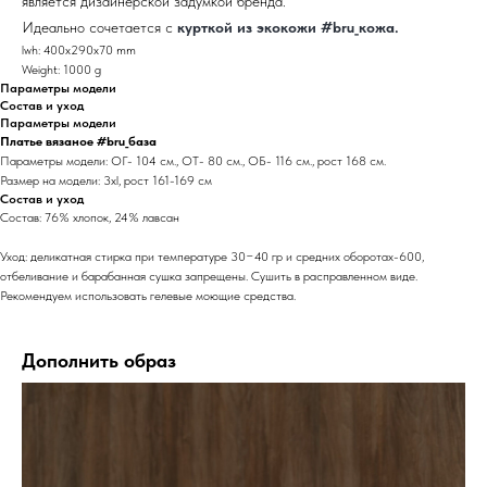
является дизайнерской задумкой бренда.
Идеально сочетается с
курткой из экокожи #bru_кожа.
lwh: 400x290x70 mm
Weight: 1000 g
Параметры модели
Состав и уход
Параметры модели
Платье вязаное #bru_база
Параметры модели: ОГ- 104 см., ОТ- 80 см., ОБ- 116 см., рост 168 см.
Размер на модели: 3xl, рост 161-169 см
Состав и уход
Состав: 76% хлопок, 24% лавсан
Уход: деликатная стирка при температуре 30−40 гр и средних оборотах-600,
отбеливание и барабанная сушка запрещены. Сушить в расправленном виде.
Рекомендуем использовать гелевые моющие средства.
Дополнить образ