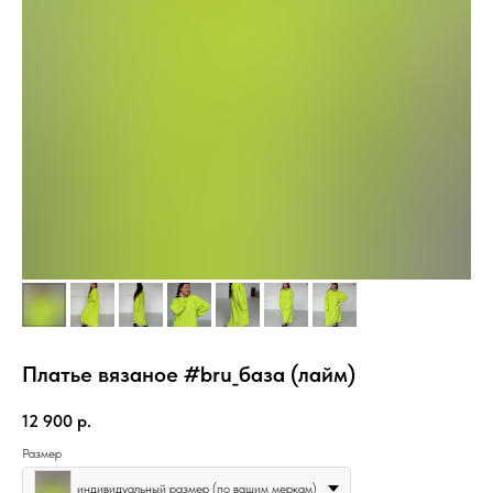
Платье вязаное #bru_база (лайм)
12 900
р.
Размер
индивидуальный размер (по вашим меркам)