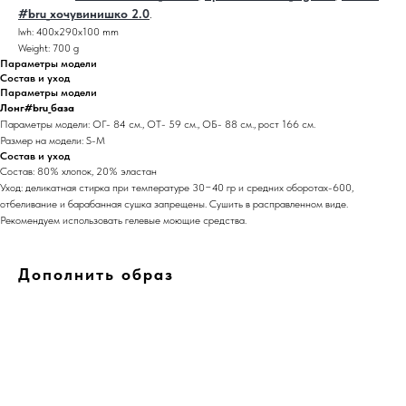
#bru_хочувинишко 2.0
.
lwh: 400x290x100 mm
Weight: 700 g
Параметры модели
Состав и уход
Параметры модели
Лонг#bru_база
Параметры модели: ОГ- 84 см., ОТ- 59 см., ОБ- 88 см., рост 166 см.
Размер на модели: S-M
Состав и уход
Состав: 80% хлопок, 20% эластан
Уход: деликатная стирка при температуре 30−40 гр и средних оборотах-600,
отбеливание и барабанная сушка запрещены. Сушить в расправленном виде.
Рекомендуем использовать гелевые моющие средства.
Дополнить образ