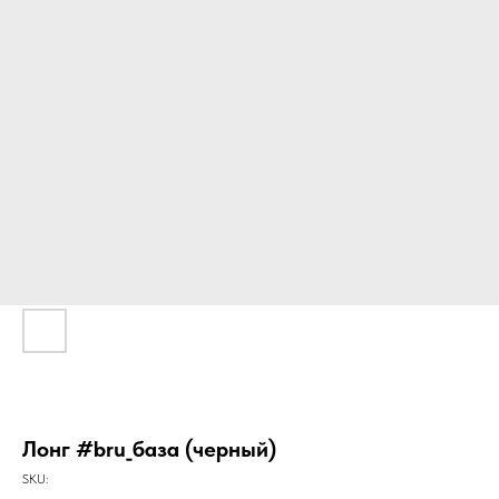
Лонг #bru_база (черный)
SKU: