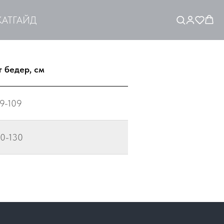
АТ
ГАЙД
 бедер, см
9-109
10-130