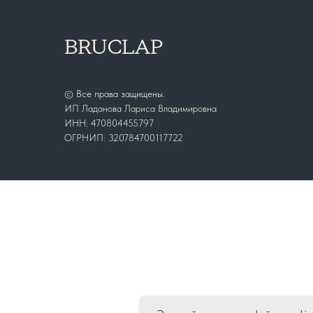
BRUCLAP
© Все права защищены.
ИП Ладанова Лариса Владимировна
ИНН: 470804455797
ОГРНИП: 320784700117722