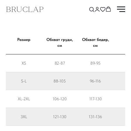
BRUCLAP
Размер
Обхват груди,
Обхват бедер,
см
см
XS
82-87
89-95
S-L
88-105
96-116
XL-2XL
106-120
117-130
3XL
121-130
131-136