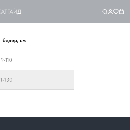
АТ
ГАЙД
 бедер, см
9-110
11-130