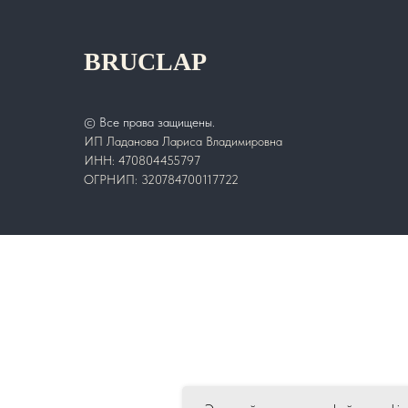
BRUCLAP
© Все права защищены.
ИП Ладанова Лариса Владимировна
ИНН: 470804455797
ОГРНИП: 320784700117722