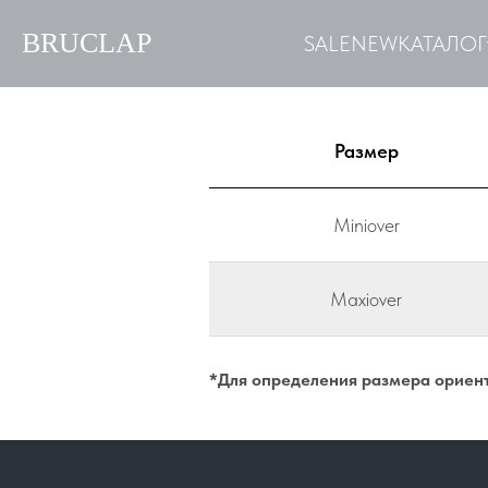
BRUCLAP
SALE
NEW
КАТАЛОГ
Размер
Miniover
Maxiover
*Для определения размера ориент