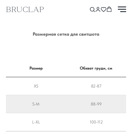
BRUCLAP
Размерная сетка для свитшота
Размер
Обхват груди, см
XS
82-87
S-M
88-99
L-XL
100-112