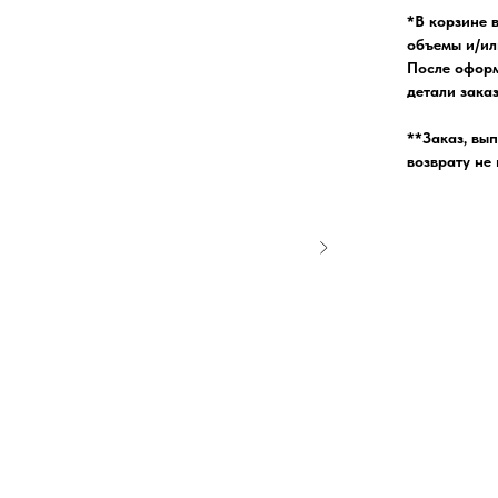
*В корзине 
объемы и/ил
После оформ
детали заказ
**Заказ, вы
возврату не