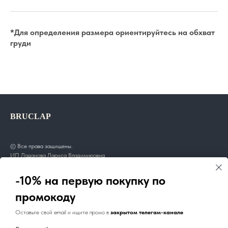
*Для определения размера ориентируйтесь на обхват
груди
BRUCLAP
© Все права защищены.
ИП Ладанова Лариса Владимировна
ИНН: 470804455797
ОГРНИП: 320784700117722
-10% на первую покупку по
промокоду
Покупателям
Оставьте свой email и ищите промо в
закрытом телегам-канале
О нас