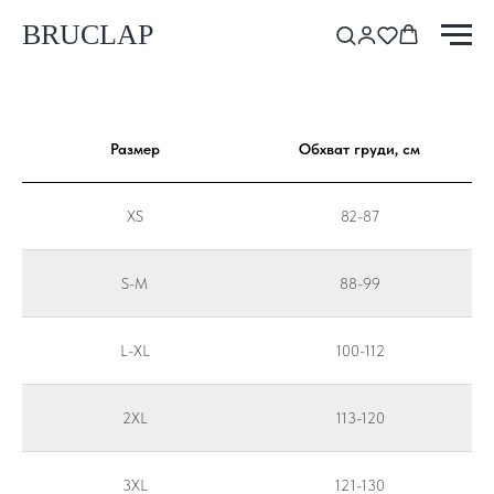
BRUCLAP
Размер
Обхват груди, см
XS
82-87
S-M
88-99
L-XL
100-112
2XL
113-120
3XL
121-130