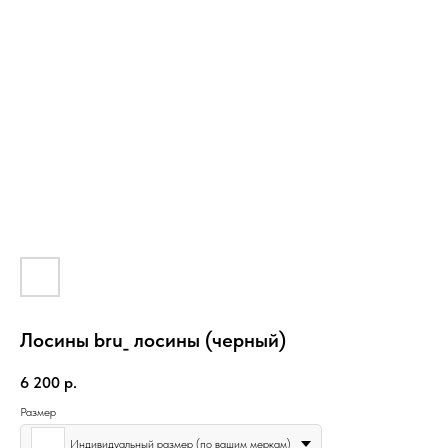
Лосины bru_ лосины (черный)
6 200
р.
Размер
Индивидуальный размер (по вашим меркам)