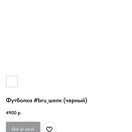
Футболка #bru_шелк (черный)
4900
р.
Out of stock