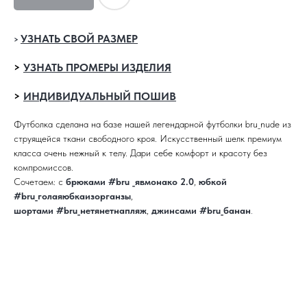
УЗНАТЬ СВОЙ РАЗМЕР
>
>
УЗНАТЬ ПРОМЕРЫ ИЗДЕЛИЯ
>
ИНДИВИДУАЛЬНЫЙ ПОШИВ
Футболка сделана на базе нашей легендарной футболки bru_nude из
струящейся ткани свободного кроя. Искусственный шелк премиум
класса очень нежный к телу. Дари себе комфорт и красоту без
компромиссов.
Сочетаем: с
брюками #bru _явмонако 2.0
,
юбкой
#bru_голаяюбкаизорганзы
,
шортами #bru_нетянетнапляж
,
джинсами #bru_банан
.