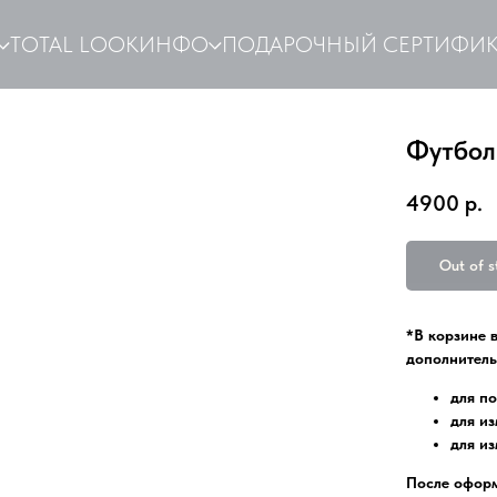
TOTAL LOOK
ИНФО
ПОДАРОЧНЫЙ СЕРТИФИК
Футбол
4900
р.
Out of s
*В корзине 
дополнитель
для п
для из
для из
После оформ